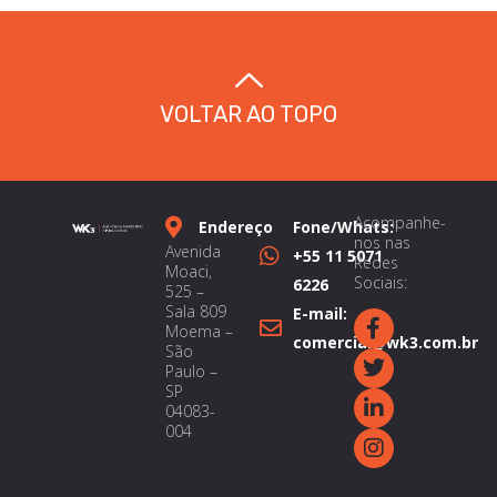
VOLTAR AO TOPO
Acompanhe-
Endereço
Fone/Whats:
nos nas
Avenida
+55 11 5071
Redes
Moaci,
Sociais:
6226
525 –
Sala 809
E-mail:
Moema –
comercial@wk3.com.br
São
Paulo –
SP
04083-
004