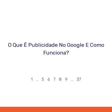
O Que É Publicidade No Google E Como
Funciona?
1
…
5
6
7
8
9
…
37