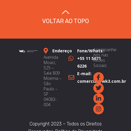
VOLTAR AO TOPO
Acompanhe-
Endereço
Fone/Whats:
nos nas
Avenida
+55 11 5071
Redes
Moaci,
Sociais:
6226
525 –
Sala 809
E-mail:
Moema –
comercial@wk3.com.br
São
Paulo –
SP
04083-
004
Copyright 2023 – Todos os Direitos