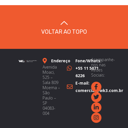
VOLTAR AO TOPO
Acompanhe-
Endereço
Fone/Whats:
nos nas
Avenida
+55 11 5071
Redes
Moaci,
Sociais:
6226
525 –
Sala 809
E-mail:
Moema –
comercial@wk3.com.br
São
Paulo –
SP
04083-
004