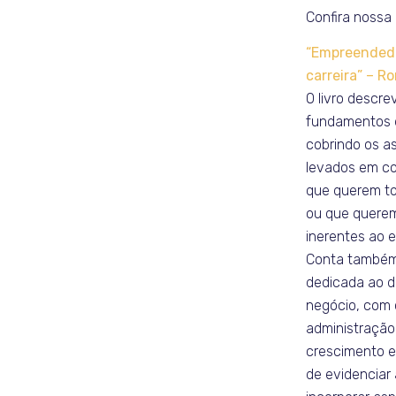
Confira nossa l
“Empreended
carreira” – 
O livro descr
fundamentos da
cobrindo os a
levados em co
que querem t
ou que querem
inerentes ao ex
Conta também
dedicada ao 
negócio, com 
administração
crescimento e
de evidenciar