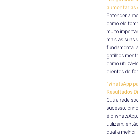
aumentar as 
Entender a me
como ele toma
muito importa
mais as suas v
fundamental a
gatilhos menta
como utilizá-l
clientes de fo
“WhatsApp pa
Resultados Di
Outra rede soc
sucesso, princ
é o WhatsApp.
utilizam, entã
qual a melhor 