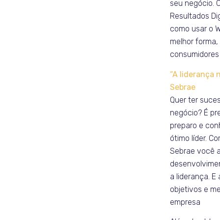
seu negócio. 
Resultados Di
como usar o 
melhor forma, 
consumidores 
“A liderança 
Sebrae
Quer ter suce
negócio? É pre
preparo e con
ótimo líder. C
Sebrae você 
desenvolvimen
a liderança. E 
objetivos e me
empresa