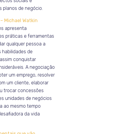
ectos sociais e
s planos de negócio.
 – Michael Watkin
ns apresenta
s práticas e ferramentas
dar qualquer pessoa a
 habilidades de
assim conquistar
sideráveis. A negociação
bter um emprego, resolver
m um cliente, elaborar
u trocar concessões
tes unidades de negócios
a ao mesmo tempo
desafiadora da vida
mentais que vão