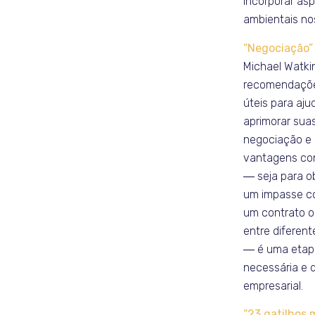
incorporar asp
ambientais no
“Negociação”
Michael Watki
recomendaçõe
úteis para aju
aprimorar suas
negociação e 
vantagens con
― seja para o
um impasse co
um contrato o
entre diferen
― é uma etap
necessária e 
empresarial.
“23 gatilhos 