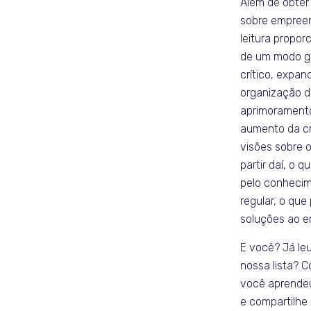
Além de obter
sobre empreen
leitura propo
de um modo ge
crítico, expan
organização 
aprimoramento
aumento da cr
visões sobre 
partir daí, o 
pelo conhecim
regular, o que
soluções ao e
E você? Já leu
nossa lista? 
você aprendeu
e compartilhe