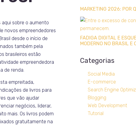
MARKETING 2026: POR
s aqui sobre o aumento
 de novos empreendedores
FADIGA DIGITAL E ESQ
Brasil desde o início de
MODERNO NO BRASIL E 
onados também pela
s brasileiros estão
Categorias
atividade empreendedora
a de renda.
Social Media
E-commerce
esta empreitada,
Search Engine Optimiz
ndicações de livros para
Blogging
es que vão ajudar
Web Development
enciar negócios, liderar,
Tutorial
ito mais. Os livros podem
aixados gratuitamente na