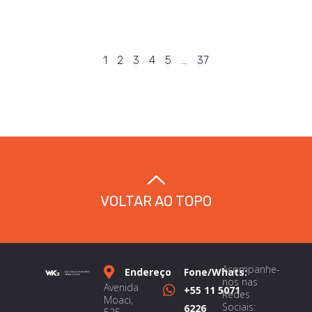
1
2
3
4
5
…
37
VOLTAR AO TOPO
Acompanhe-
Endereço
Fone/Whats:
nos nas
Avenida
+55 11 5071
Redes
Moaci,
Sociais:
6226