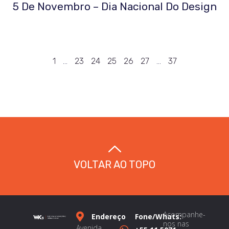
5 De Novembro – Dia Nacional Do Design
1
…
23
24
25
26
27
…
37
VOLTAR AO TOPO
Acompanhe-
Endereço
Fone/Whats:
nos nas
Avenida