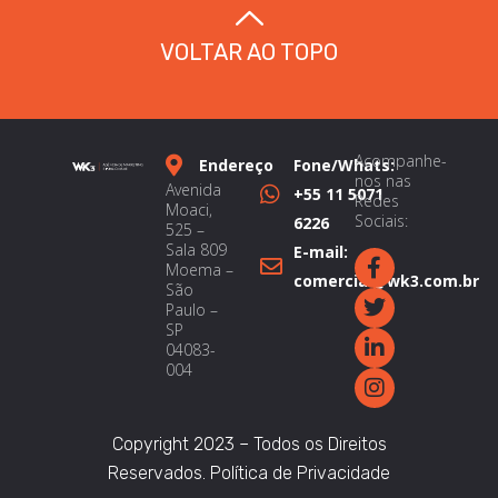
VOLTAR AO TOPO
Acompanhe-
Endereço
Fone/Whats:
nos nas
Avenida
+55 11 5071
Redes
Moaci,
Sociais:
6226
525 –
Sala 809
E-mail:
Moema –
comercial@wk3.com.br
São
Paulo –
SP
04083-
004
Copyright 2023 – Todos os Direitos
Reservados.
Política de Privacidade