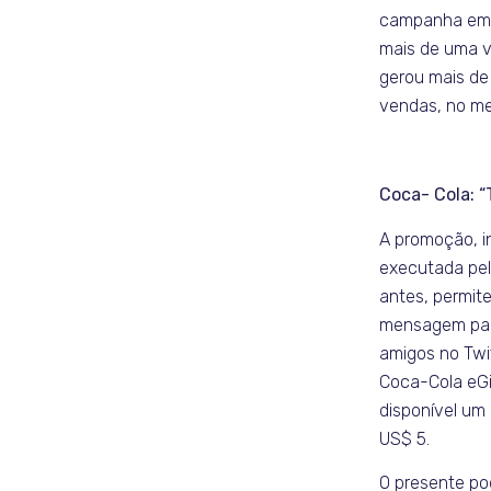
campanha em 
mais de uma ve
gerou mais de
vendas, no m
Coca- Cola: 
A promoção, in
executada pe
antes, permit
mensagem par
amigos no Twi
Coca-Cola eGif
disponível um c
US$ 5.
O presente p