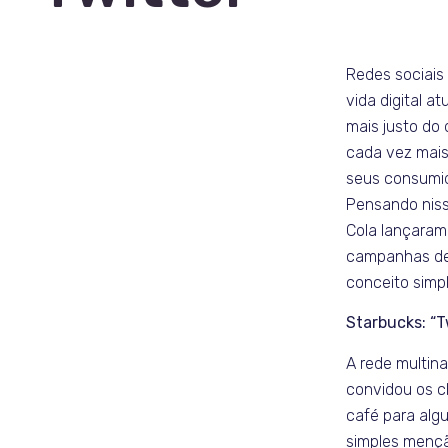
Redes sociais
vida digital a
mais justo do
cada vez mai
seus consumi
Pensando niss
Cola lançara
campanhas de
conceito simpl
Starbucks: “
A rede multina
convidou os c
café para alg
simples mençã