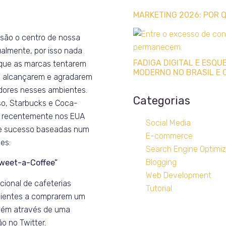
MARKETING 2026: POR
 são o centro de nossa
tualmente, por isso nada
FADIGA DIGITAL E ESQ
 que as marcas tentarem
MODERNO NO BRASIL E 
s alcançarem e agradarem
dores nesses ambientes.
Categorias
o, Starbucks e Coca-
m recentemente nos EUA
Social Media
 sucesso baseadas num
E-commerce
es:
Search Engine Optimiz
Blogging
Tweet-a-Coffee”
Web Development
cional de cafeterias
Tutorial
lientes a comprarem um
uém através de uma
o no Twitter.