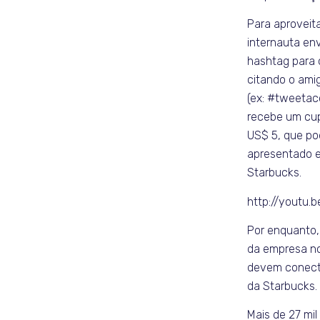
Para aproveit
internauta en
hashtag para 
citando o ami
(ex: #tweetac
recebe um cup
US$ 5, que pod
apresentado e
Starbucks.
http://youtu.
Por enquanto,
da empresa no
devem conecta
da Starbucks.
Mais de 27 mi