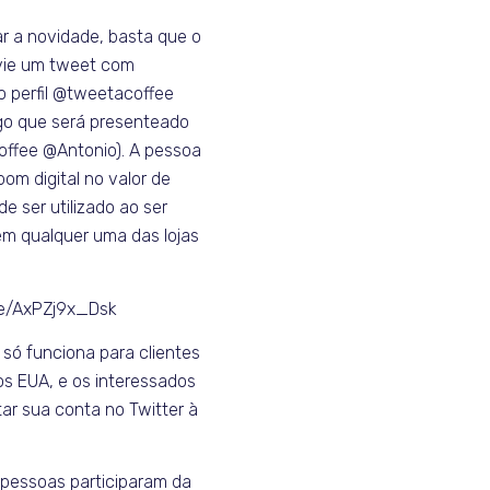
ar a novidade, basta que o
vie um tweet com
o perfil @tweetacoffee
go que será presenteado
offee @Antonio). A pessoa
om digital no valor de
e ser utilizado ao ser
m qualquer uma das lojas
be/AxPZj9x_Dsk
 só funciona para clientes
s EUA, e os interessados
r sua conta no Twitter à
l pessoas participaram da