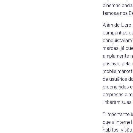
cinemas cadas
famosa nos Es
Além do lucro
campanhas de
conquistaram 
marcas, já qu
amplamente no
positiva, pela
mobile marketi
de usuários do
preenchidos 
empresas e mi
linkaram suas
É importante 
que a interne
hábitos, visã