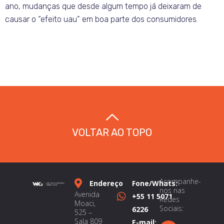
ano, mudanças que desde algum tempo já deixaram de
causar o “efeito uau” em boa parte dos consumidores.
VOLTAR AO TOPO
Acompanhe-
Endereço
Fone/Whats:
nos nas
Avenida
+55 11 5071
Redes
Moaci,
Sociais:
6226
525 –
Sala 809
E-mail: