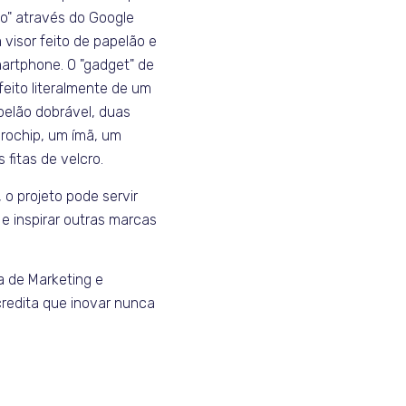
o" através do Google
visor feito de papelão e
martphone. O "gadget" de
feito literalmente de um
elão dobrável, duas
crochip, um ímã, um
s fitas de velcro.
 o projeto pode servir
e inspirar outras marcas
 de Marketing e
credita que inovar nunca