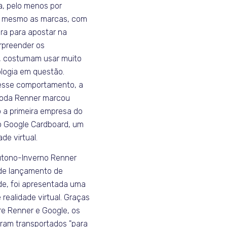
, pelo menos por
é mesmo as marcas, com
ra para apostar na
rpreender os
, costumam usar muito
logia em questão.
esse comportamento, a
moda Renner marcou
o a primeira empresa do
r o Google Cardboard, um
dade virtual.
utono-Inverno Renner
de lançamento de
de, foi apresentada uma
 realidade virtual. Graças
re Renner e Google, os
ram transportados "para