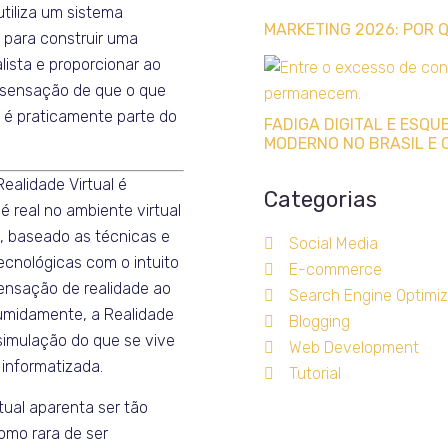
utiliza um sistema
MARKETING 2026: POR
 para construir uma
lista e proporcionar ao
 sensação de que o que
 é praticamente parte do
FADIGA DIGITAL E ESQ
MODERNO NO BRASIL E 
Realidade Virtual é
Categorias
 é real no ambiente virtual
, baseado as técnicas e
Social Media
ecnológicas com o intuito
E-commerce
sensação de realidade ao
Search Engine Optimiz
sumidamente, a Realidade
Blogging
 simulação do que se vive
Web Development
 informatizada.
Tutorial
rtual aparenta ser tão
omo rara de ser