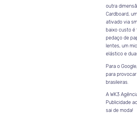
outra dimensã
Cardboard, um 
ativado via s
baixo custo é 
pedaço de pap
lentes, um mi
elástico e dua
Para o Google,
para provocar 
brasileiras.
A WK3 Agência
Publicidade a
sai de moda!