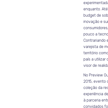
experimentada
enquanto. At
budget de sob
inovação e su
consumidores
pouco a tecno
Contrariando 
varejista de 
território com
país a utiliza
visor de reali
No Preview O
2015, evento 
coleção da re
experiência de
à parceria ent
convidados fo