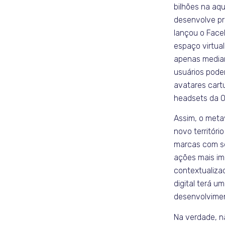
bilhões na aqu
desenvolve pr
lançou o Face
espaço virtual
apenas median
usuários podem
avatares cart
headsets da O
Assim, o met
novo territóri
marcas com se
ações mais ime
contextualiza
digital terá u
desenvolviment
Na verdade, n