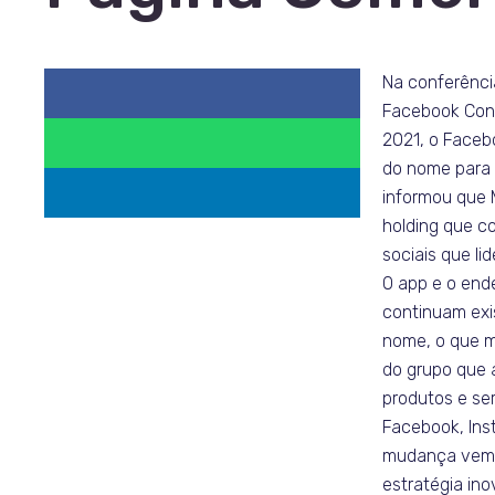
Na conferência
Facebook Con
2021, o Face
do nome para 
informou que
holding que c
sociais que lid
O app e o en
continuam ex
nome, o que 
do grupo que 
produtos e ser
Facebook, Ins
mudança vem
estratégia in