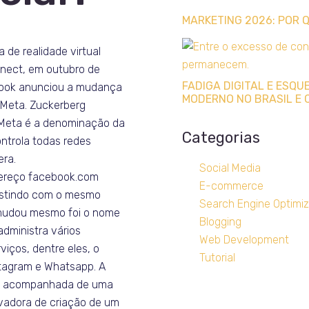
MARKETING 2026: POR
 de realidade virtual
nect, em outubro de
FADIGA DIGITAL E ESQ
book anunciou a mudança
MODERNO NO BRASIL E 
Meta. Zuckerberg
 Meta é a denominação da
Categorias
ontrola todas redes
era.
Social Media
dereço facebook.com
E-commerce
istindo com o mesmo
Search Engine Optimiz
mudou mesmo foi o nome
Blogging
administra vários
Web Development
viços, dentre eles, o
Tutorial
tagram e Whatsapp. A
 acompanhada de uma
ovadora de criação de um