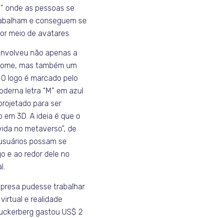
l” onde as pessoas se
rabalham e conseguem se
por meio de avatares.
envolveu não apenas a
nome, mas também um
 O logo é marcado pelo
derna letra “M” em azul
projetado para ser
 em 3D. A ideia é que o
vida no metaverso”, de
usuários possam se
o e ao redor dele no
l.
presa pudesse trabalhar
virtual e realidade
uckerberg gastou US$ 2