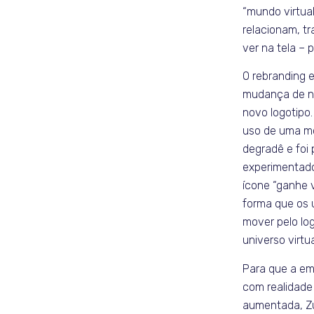
“mundo virtua
relacionam, t
ver na tela – 
O rebranding 
mudança de 
novo logotipo.
uso de uma mo
degradê e foi 
experimentado
ícone “ganhe 
forma que os 
mover pelo log
universo virtua
Para que a em
com realidade 
aumentada, Z