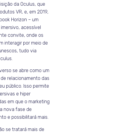
isição da Oculus, que
odutos VR, e, em 2019,
book Horizon – um
 imersivo, acessível
te convite, onde os
 interagir por meio de
unescos, tudo via
culus.
averso se abre como um
o de relacionamento das
u público. Isso permite
rsivas e hiper
das em que o marketing
ma nova fase de
o e possibilitará mais.
ão se tratará mais de