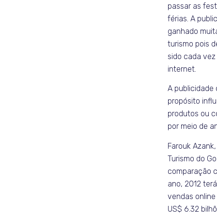
passar as fest
férias. A publ
ganhado muita
turismo pois 
sido cada vez
internet.
A publicidade
propósito infl
produtos ou c
por meio de an
Farouk Azank,
Turismo do Goo
comparação co
ano, 2012 ter
vendas online
US$ 6.32 bilhõ