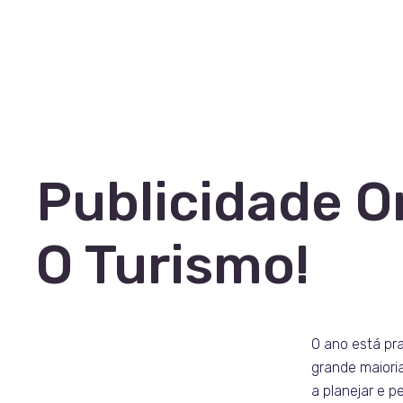
Publicidade O
O Turismo!
O ano está pr
grande maiori
a planejar e p