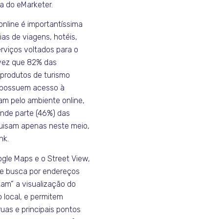
a do eMarketer.
online é importantíssima
as de viagens, hotéis,
rviços voltados para o
vez que 82% das
 produtos de turismo
 possuem acesso à
am pelo ambiente online,
nde parte (46%) das
uisam apenas neste meio,
nk.
gle Maps e o Street View,
e busca por endereços
tam” a visualização do
o local, e permitem
ruas e principais pontos