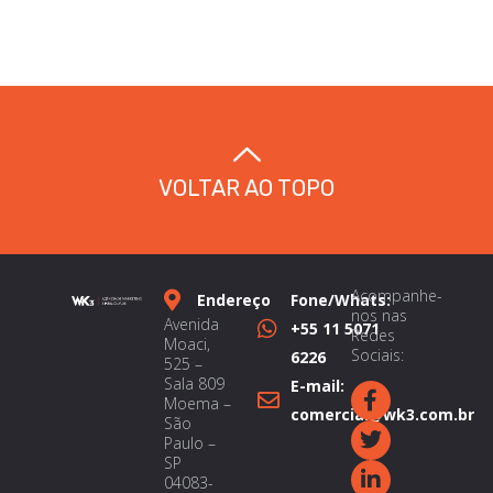
VOLTAR AO TOPO
Acompanhe-
Endereço
Fone/Whats:
nos nas
Avenida
+55 11 5071
Redes
Moaci,
Sociais:
6226
525 –
Sala 809
E-mail:
Moema –
comercial@wk3.com.br
São
Paulo –
SP
04083-