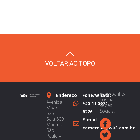
VOLTAR AO TOPO
Acompanhe-
Endereço
Fone/Whats:
nos nas
Avenida
+55 11 5071
Redes
Moaci,
Sociais:
6226
525 –
Sala 809
E-mail:
Moema –
comercial@wk3.com.br
São
Paulo –