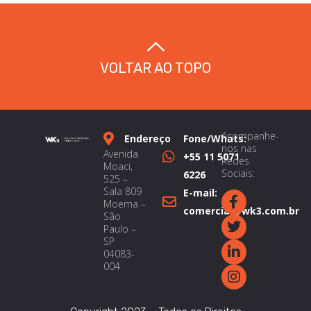
VOLTAR AO TOPO
Acompanhe-
Endereço
Fone/Whats:
nos nas
Avenida
+55 11 5071
Redes
Moaci,
Sociais:
6226
525 –
Sala 809
E-mail:
Moema –
comercial@wk3.com.br
São
Paulo –
SP
04083-
004