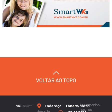
VOLTAR AO TOPO
Acompanhe-
Endereço
Fone/Whats:
nos nas
Avenida