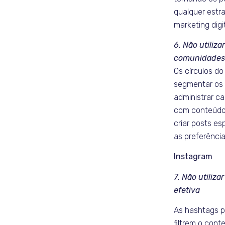
qualquer estr
marketing digit
6. Não utiliza
comunidades
Os círculos d
segmentar os 
administrar 
com conteúdo 
criar posts e
as preferênci
Instagram
7. Não utiliz
efetiva
As hashtags 
filtrem o cont