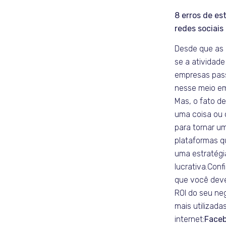
8 erros de es
redes sociais
Desde que as 
se a atividade
empresas pass
nesse meio em
Mas, o fato de
uma coisa ou 
para tornar u
plataformas q
uma estratégi
lucrativa.
Confi
que você deve
ROI do seu ne
mais utilizada
internet:
Face