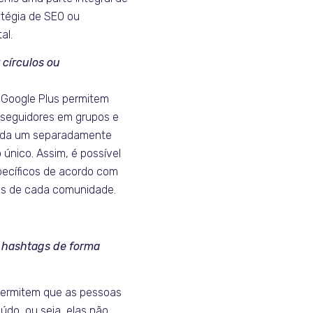
atégia de SEO ou
al.
r círculos ou
o Google Plus permitem
seguidores em grupos e
cada um separadamente
único. Assim, é possível
specíficos de acordo com
as de cada comunidade.
ar hashtags de forma
permitem que as pessoas
eúdo, ou seja, elas não