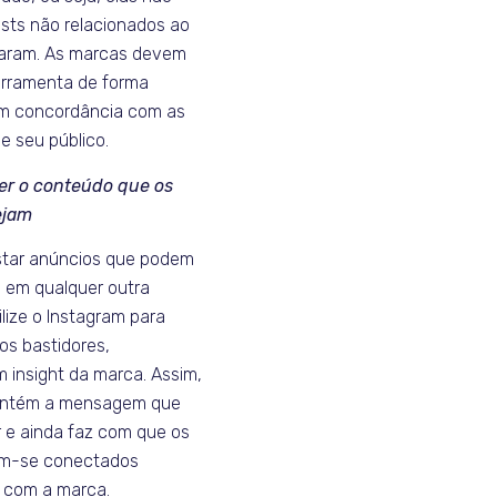
sts não relacionados ao
caram. As marcas devem
ferramenta de forma
m concordância com as
e seu público.
er o conteúdo que os
ejam
star anúncios que podem
s em qualquer outra
ilize o Instagram para
os bastidores,
 insight da marca. Assim,
antém a mensagem que
r e ainda faz com que os
am-se conectados
 com a marca.