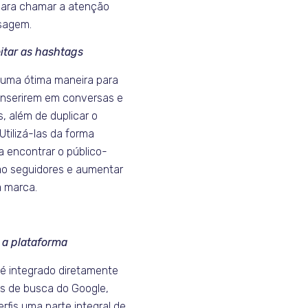
para chamar a atenção
sagem.
itar as hashtags
uma ótima maneira para
inserirem em conversas e
s, além de duplicar o
tilizá-las da forma
a encontrar o público-
não seguidores e aumentar
a marca.
r a plataforma
 é integrado diretamente
s de busca do Google,
rfis uma parte integral de