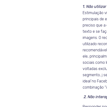
1. Não utiliza
Estimulação v
principais de 
preciso que a
texto e se fa
imagens. O re
utilizado rec
recomendável 
ele, principal
sociais como I
voltadas excl
segmento, j s
ideal´no Faceb
combinação “i
2. Não inter
Responder po