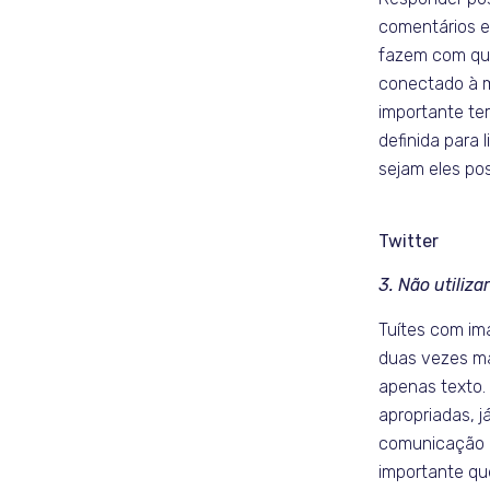
comentários e
fazem com que
conectado à m
importante te
definida para 
sejam eles pos
Twitter
3. Não utiliz
Tuítes com i
duas vezes ma
apenas texto.
apropriadas, 
comunicação 
importante qu