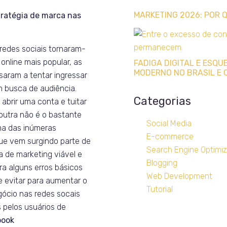
MARKETING 2026: POR
tratégia de marca nas
redes sociais tornaram-
 online mais popular, as
FADIGA DIGITAL E ESQ
MODERNO NO BRASIL E 
aram a tentar ingressar
 busca de audiência.
Categorias
 abrir uma conta e tuitar
outra não é o bastante
Social Media
ma das inúmeras
E-commerce
ue vem surgindo parte de
Search Engine Optimiz
a de marketing viável e
Blogging
ra alguns erros básicos
Web Development
 evitar para aumentar o
Tutorial
gócio nas redes socais
s pelos usuários de
book