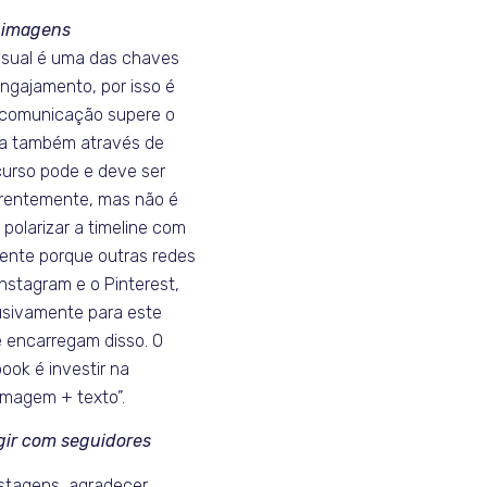
r imagens
isual é uma das chaves
engajamento, por isso é
 comunicação supere o
ça também através de
curso pode e deve ser
orrentemente, mas não é
polarizar a timeline com
mente porque outras redes
nstagram e o Pinterest,
usivamente para este
e encarregam disso. O
ook é investir na
magem + texto”.
agir com seguidores
stagens, agradecer