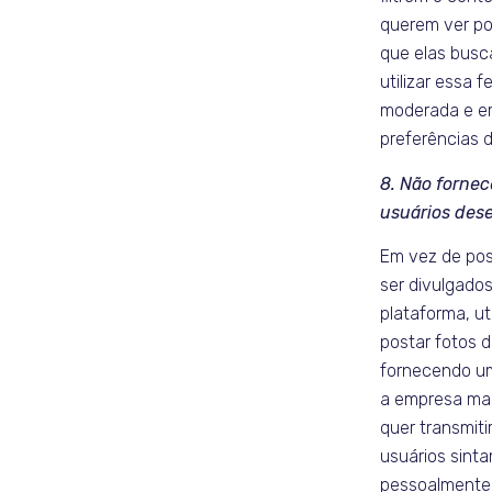
querem ver po
que elas bus
utilizar essa 
moderada e e
preferências d
8. Não fornec
usuários des
Em vez de po
ser divulgado
plataforma, ut
postar fotos d
fornecendo um
a empresa m
quer transmiti
usuários sint
pessoalmente