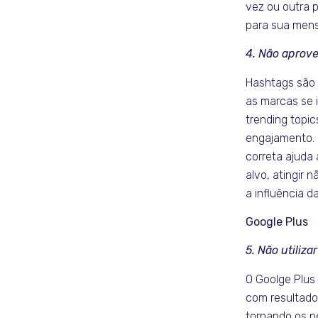
vez ou outra 
para sua men
4. Não aprove
Hashtags são 
as marcas se 
trending topic
engajamento. U
correta ajuda 
alvo, atingir 
a influência d
Google Plus
5. Não utiliza
O Goolge Plus
com resultado
tornando os pe