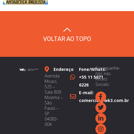
VOLTAR AO TOPO
Acompanhe-
Endereço
Fone/Whats:
nos nas
Avenida
+55 11 5071
Redes
Moaci,
Sociais:
6226
525 –
Sala 809
E-mail:
Moema –
comercial@wk3.com.br
São
Paulo –
SP
04083-
004