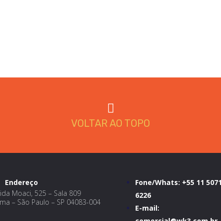
VOLTAR AO TOPO
Endereço
Fone/Whats:
+55 11 507
ida Moaci, 525 – Sala 809
6226
a – São Paulo – SP 04083-004
E-mail:
comercial@wk3.com.br