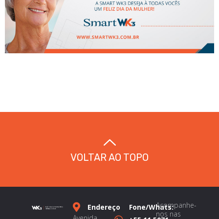
VOLTAR AO TOPO
Acompanhe-
Endereço
Fone/Whats:
nos nas
Avenida