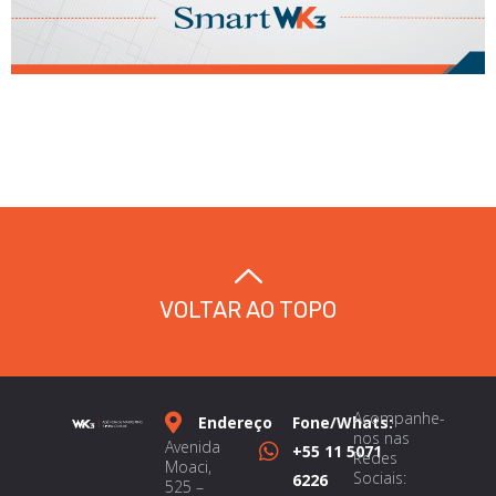
VOLTAR AO TOPO
Acompanhe-
Endereço
Fone/Whats:
nos nas
Avenida
+55 11 5071
Redes
Moaci,
Sociais:
6226
525 –